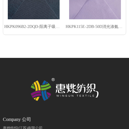
HKPK096B2-2DQD-阳离子吸湿速干棉感雪柳-吸光发热
HKPK115E-2DB-50D消光涤氨PK起绒布-吸光发热
Company 公司
惠烨纺织(江苏)有限公司