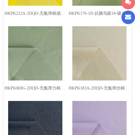
HKPK222A-2DQD-无氨弹棉感小点格-丙纶白丝（低温熨烫）
HKPK176-1D-抗菌鸟眼1#-吸光发热
HKPK069G-2DQD-无氨弹力棉感面料5#-吸光发热
HKPK183A-2DQD-无氨弹仿棉暖阳细格-吸光发热