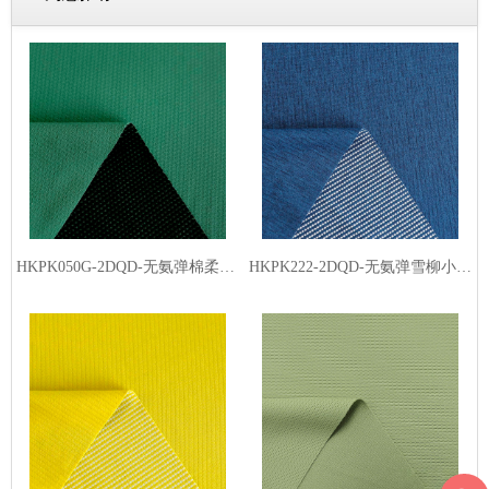
HKPK050G-2DQD-无氨弹棉柔品字格2#-丙纶黑丝（低温熨烫）
HKPK222-2DQD-无氨弹雪柳小点格-丙纶白丝（低温熨烫）