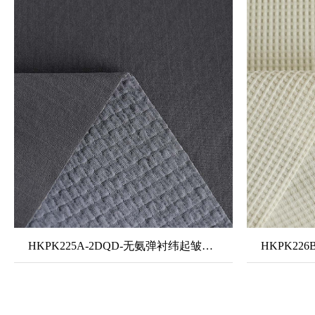
HKPK225A-2DQD-无氨弹衬纬起皱空气层1#