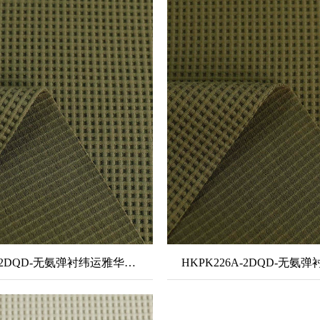
HKPK226-2DQD-无氨弹衬纬运雅华夫格