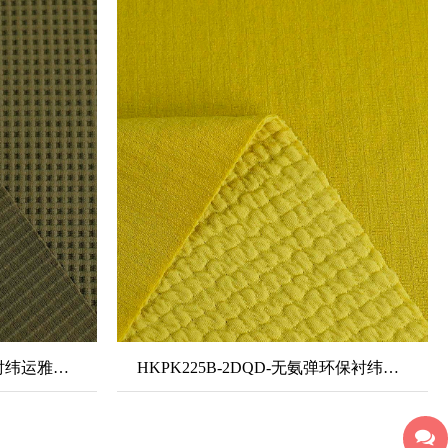
HKPK226A-2DQD-无氨弹衬纬运雅华夫格-石墨烯
HKPK225B-2DQD-无氨弹环保衬纬起皱空气层2#