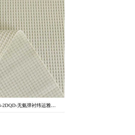
HKPK226B-2DQD-无氨弹衬纬运雅华夫格2#